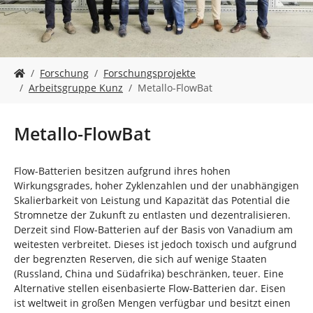
n
S
Forschung
Forschungsprojekte
i
Arbeitsgruppe Kunz
Metallo-FlowBat
e
s
i
Metallo-FlowBat
n
d
h
Flow-Batterien besitzen aufgrund ihres hohen
i
Wirkungsgrades, hoher Zyklenzahlen und der unabhängigen
e
Skalierbarkeit von Leistung und Kapazität das Potential die
r
Stromnetze der Zukunft zu entlasten und dezentralisieren.
:
Derzeit sind Flow-Batterien auf der Basis von Vanadium am
weitesten verbreitet. Dieses ist jedoch toxisch und aufgrund
der begrenzten Reserven, die sich auf wenige Staaten
(Russland, China und Südafrika) beschränken, teuer. Eine
Alternative stellen eisenbasierte Flow-Batterien dar. Eisen
ist weltweit in großen Mengen verfügbar und besitzt einen