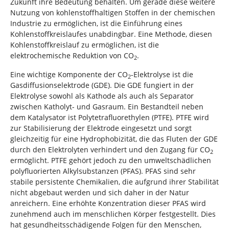
Zukunft ihre Bedeutung behalten. Um gerade diese weitere
Nutzung von kohlenstoffhaltigen Stoffen in der chemischen
Industrie zu ermöglichen, ist die Einführung eines
Kohlenstoffkreislaufes unabdingbar. Eine Methode, diesen
Kohlenstoffkreislauf zu ermöglichen, ist die
elektrochemische Reduktion von CO
.
2
Eine wichtige Komponente der CO
-Elektrolyse ist die
2
Gasdiffusionselektrode (GDE). Die GDE fungiert in der
Elektrolyse sowohl als Kathode als auch als Separator
zwischen Katholyt- und Gasraum. Ein Bestandteil neben
dem Katalysator ist Polytetrafluorethylen (PTFE). PTFE wird
zur Stabilisierung der Elektrode eingesetzt und sorgt
gleichzeitig für eine Hydrophobizität, die das Fluten der GDE
durch den Elektrolyten verhindert und den Zugang für CO
2
ermöglicht. PTFE gehört jedoch zu den umweltschädlichen
polyfluorierten Alkylsubstanzen (PFAS). PFAS sind sehr
stabile persistente Chemikalien, die aufgrund ihrer Stabilität
nicht abgebaut werden und sich daher in der Natur
anreichern. Eine erhöhte Konzentration dieser PFAS wird
zunehmend auch im menschlichen Körper festgestellt. Dies
hat gesundheitsschädigende Folgen für den Menschen,