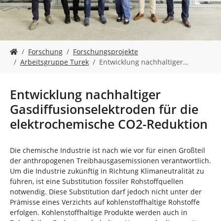
n
S
Forschung
Forschungsprojekte
i
Arbeitsgruppe Turek
Entwicklung nachhaltiger…
e
s
i
Entwicklung nachhaltiger
n
Gasdiffusionselektroden für die
d
h
elektrochemische CO2-Reduktion
i
e
r
Die chemische Industrie ist nach wie vor für einen Großteil
:
der anthropogenen Treibhausgasemissionen verantwortlich.
Um die Industrie zukünftig in Richtung Klimaneutralität zu
führen, ist eine Substitution fossiler Rohstoffquellen
notwendig. Diese Substitution darf jedoch nicht unter der
Prämisse eines Verzichts auf kohlenstoffhaltige Rohstoffe
erfolgen. Kohlenstoffhaltige Produkte werden auch in