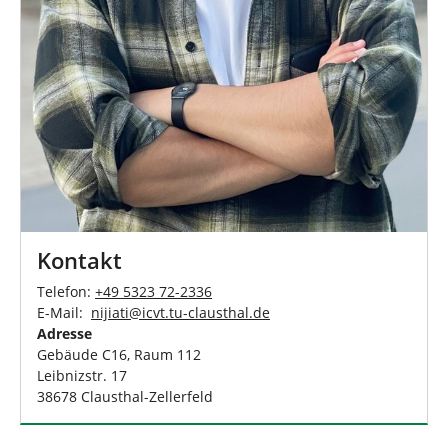
Kontakt
Telefon:
+49 5323 72-2336
E-Mail:
nijiati
@
icvt.tu-clausthal
.
de
Adresse
Gebäude C16, Raum 112
Leibnizstr. 17
38678 Clausthal-Zellerfeld