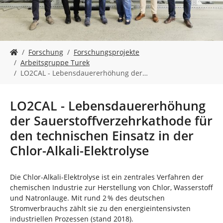
n
S
Forschung
Forschungsprojekte
i
Arbeitsgruppe Turek
e
LO2CAL - Lebensdauererhöhung der…
s
i
n
LO2CAL - Lebensdauererhöhung
d
der Sauerstoffverzehrkathode für
h
i
den technischen Einsatz in der
e
Chlor-Alkali-Elektrolyse
r
:
Die Chlor-Alkali-Elektrolyse ist ein zentrales Verfahren der
chemischen Industrie zur Herstellung von Chlor, Wasserstoff
und Natronlauge. Mit rund 2 % des deutschen
Stromverbrauchs zählt sie zu den energieintensivsten
industriellen Prozessen (stand 2018).