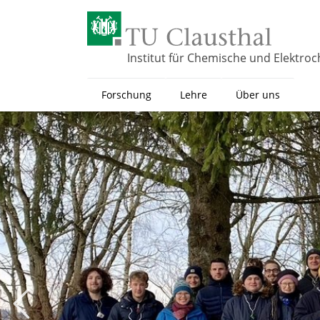
Z
u
m
H
Institut für Chemische und Elektro
a
u
Forschung
Lehre
Über uns
p
t
i
n
h
a
l
t
s
p
r
i
n
g
e
Zurück