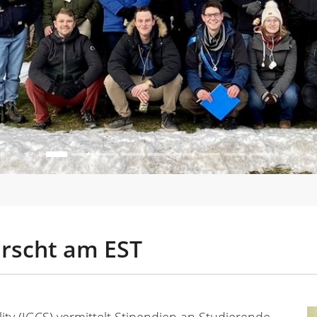
orscht am EST
ty (IGCS) vermittelt Stipendien an Studierende