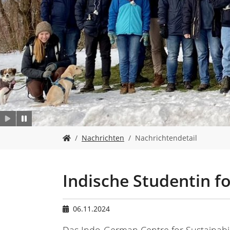
n
.
.
.
.
.
.
.
.
.
S
Nachrichten
Nachrichtendetail
i
e
s
i
Indische Studentin f
n
d
h
06.11.2024
i
e
Das Indo-German Centre for Sustainabili