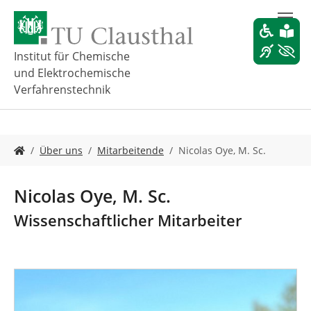
Z
u
m
H
Institut für Chemische
a
und Elektrochemische
u
Verfahrenstechnik
p
t
i
n
S
Über uns
Mitarbeitende
Nicolas Oye, M. Sc.
h
i
a
e
l
s
Nicolas Oye, M. Sc.
t
i
s
n
Wissenschaftlicher Mitarbeiter
p
d
r
h
i
i
n
e
g
r
e
: