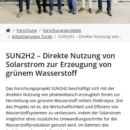
n
S
Forschung
Forschungsprojekte
i
Arbeitsgruppe Turek
SUN2H2 – Direkte Nutzung von…
e
s
i
SUN2H2 – Direkte Nutzung von
n
Solarstrom zur Erzeugung von
d
h
grünem Wasserstoff
i
e
r
Das Forschungsprojekt SUN2H2 beschäftigt sich mit der
:
direkten Nutzung von photovoltaisch erzeugtem Strom zur
Herstellung von grünem Wasserstoff mittels Elektrolyse. Ziel
des Projekts ist es, die Wirtschaftlichkeit und Effizienz von
Wasserstoffsystemen zu verbessern, indem der Solarstrom
möglichst ohne zusätzliche Umwandlungsschritte für die
Wasserstoffproduktion genutzt wird. Im Rahmen des