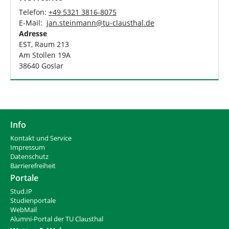
Telefon:
+49 5321 3816-8075
E-Mail:
jan.steinmann
@
tu-clausthal
.
de
Adresse
EST, Raum 213
Am Stollen 19A
38640 Goslar
Info
Kontakt und Service
Impressum
Datenschutz
Barrierefreiheit
Portale
Stud.IP
Studienportale
WebMail
Alumni-Portal der TU Clausthal