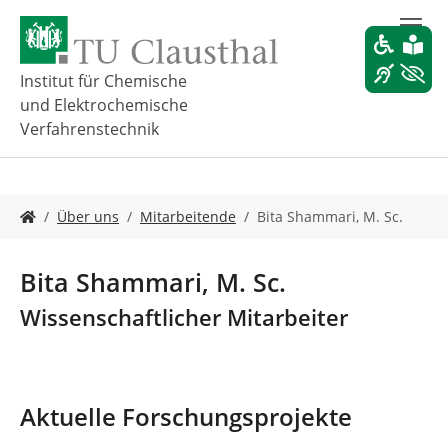
Z
u
m
H
Institut für Chemische
a
und Elektrochemische
u
Verfahrenstechnik
p
t
i
n
S
Über uns
Mitarbeitende
Bita Shammari, M. Sc.
h
i
a
e
l
s
Bita Shammari, M. Sc.
t
i
s
n
Wissenschaftlicher Mitarbeiter
p
d
r
h
i
i
n
e
g
Aktuelle Forschungsprojekte
r
e
: